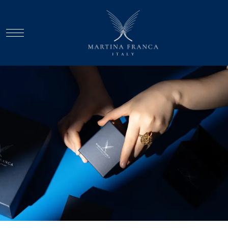
ANA SAYFA
HAKKIMIZDA
KOLEKSIYON
İLETIŞIM
TÜRKÇE