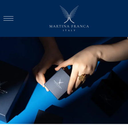
ANA SAYFA
HAKKIMIZDA
KOLEKSIYON
İLETIŞIM
TÜRKÇE